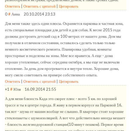
Ответить
|
Ответить с цитатой
|
Цитировать
0
#
Анна
20.10.2014 23:13
Для меня также здесь одни плюсы. Охраняется парковка и частная зона,
есть специальные площадки для детей и для собак. К весне 2015 года
должны достроить детский сад в 100 метрах от нашего дома. Дом мы
получили в отличном состоянии, оставалось сделать только только
немного косметического ремонта. Планировка удобная, комнаты
просторные и поделены на зоны. Мне все нравится. А еще - дома
хорошо утепленные, сейчас середина октября, а мы еще не включали
отопление. За день дом прогревается и внутри тепло. Хорошие дома,
могу смело советовать на примере собственного опыта.
Ответить
|
Ответить с цитатой
|
Цитировать
+1
#
Юля
16.09.2014 21:55
А для меня близость Када это скорее плюс - всего 5 км. по хорошей
трассе и ты в центре города. Я живу в первом корпусе на Парковой 16,
так вот - шума от машин вообще не слышно. В квартире стоят хорошие
стеклопакеты с шумоизоляцией. А вот что действительно иногда мешает
- близость железнодорожной станции(10 минут пешком). Первое время
просыпались ночью от звука поездов, но сейчас даже к этому привыкли.