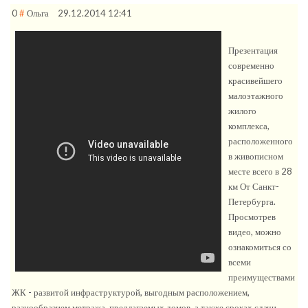
0
#
Ольга
29.12.2014 12:41
Презентация
современно
красивейшего
малоэтажного
жилого
комплекса,
расположенного
в живописном
месте всего в 28
км От Санкт-
Петербурга.
Просмотрев
видео, можно
ознакомиться со
всеми
преимуществами
ЖК - развитой инфраструктурой, выгодным расположением,
разнообразием метража, предлагаемых домов, а также сроках сдачи.