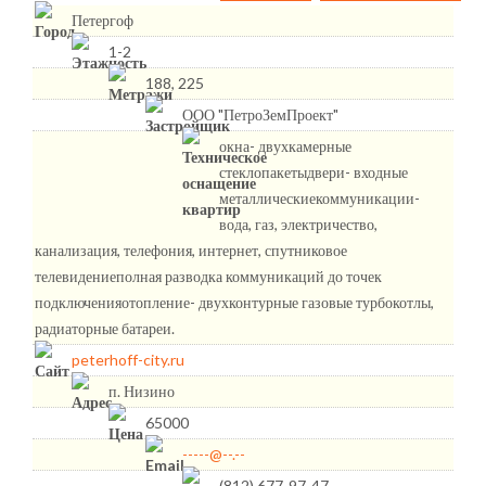
Петергоф
1-2
188, 225
ООО "ПетроЗемПроект"
окна- двухкамерные
стеклопакетыдвери- входные
металлическиекоммуникации-
вода, газ, электричество,
канализация, телефония, интернет, спутниковое
телевидениеполная разводка коммуникаций до точек
подключенияотопление- двухконтурные газовые турбокотлы,
радиаторные батареи.
peterhoff-city.ru
п. Низино
65000
-----@--.--
(812) 677-97-47