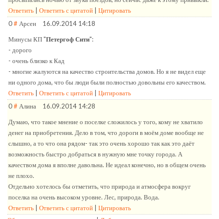
Ответить
|
Ответить с цитатой
|
Цитировать
0
#
Арсен
16.09.2014 14:18
Минусы КП "
Петергоф Сити
":
- дорого
- очень близко к Кад
- многие жалуются на качество строительства домов. Но я не видел еще
ни одного дома, что бы люди были полностью довольны его качеством.
Ответить
|
Ответить с цитатой
|
Цитировать
0
#
Алина
16.09.2014 14:28
Думаю, что такое мнение о поселке сложилось у того, кому не хватило
денег на приобретения. Дело в том, что дороги в моём доме вообще не
слышно, а то что она рядом- так это очень хорошо так как это даёт
возможность быстро добраться в нужную мне точку города. А
качеством дома я вполне давольна. Не идеал конечно, но в общем очень
не плохо.
Отдельно хотелось бы отметить, что природа и атмосфера вокруг
поселка на очень высоком уровне. Лес, природа. Вода.
Ответить
|
Ответить с цитатой
|
Цитировать