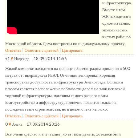
инфраструктура.
Вместе с тем,
ЖК находится в
одном из самых
экологических
чистых районов
Московской области. Дома построены по индивидуальному проекту.
Ответить
|
Ответить с цитатой
|
Цитировать
+1
#
Надежда
18.09.2014 11:56
Жилой комплекс находится на границе с Зеленоградом примерно в 500
метрах от гипермаркета РЕАЛ. Отличная планировка, хорошая
транспортная доступность, инфраструктура Зеленограда. Большим
плюсом является расположение поблизости довольно таки неплохой
торговой инфраструктуры, магазины самого разного плана
Благоустройство и инфраструктура конечно появится только на
последнем этапе строительства, но в целом очень неплохо.
Ответить
|
Ответить с цитатой
|
Цитировать
0
#
Алена
17.09.2014 23:26
Все очень красиво и впечатляет, но за такие деньги, хотелось бы и