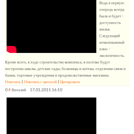
Ведь в первую
очередь всегда
была и будет -
доступность
жилья.
Следующий
немаловажный
плюс -
экологичность.
Кроме всего, в ходе строительства комплекса, в посёлке будут
построены школы, детские сады, больницы и аптеки, отделения связи и
банки, торговые учреждения и продовольственные магазины.
Ответить
|
Ответить с цитатой
|
Цитировать
0
#
Виталий
17.01.2015 16:10