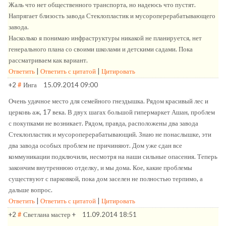
Жаль что нет общественного транспорта, но надеюсь что пустят.
Напрягает близость завода Стеклопластик и мусороперерабатывающего
завода.
Насколько я понимаю инфраструктуры никакой не планируется, нет
генерального плана со своими школами и детскими садами. Пока
рассматриваем как вариант.
Ответить
|
Ответить с цитатой
|
Цитировать
+2
#
Инга
15.09.2014 09:00
Очень удачное место для семейного гнездышка. Рядом красивый лес и
церковь аж, 17 века. В двух шагах большой гипермаркет Ашан, проблем
с покупками не возникает. Рядом, правда, расположены два завода
Стеклопластик и мусороперерабатывающий. Знаю не понаслышке, эти
два завода особых проблем не причиняют. Дом уже сдан все
коммуникации подключили, несмотря на наши сильные опасения. Теперь
закончим внутреннюю отделку, и мы дома. Кое, какие проблемы
существуют с парковкой, пока дом заселен не полностью терпимо, а
дальше вопрос.
Ответить
|
Ответить с цитатой
|
Цитировать
+2
#
Светлана мастер +
11.09.2014 18:51