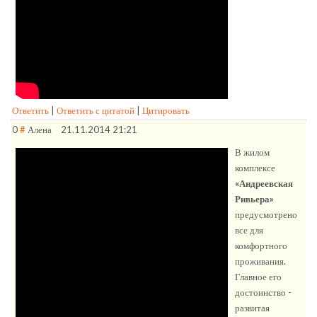
Ответить
|
Ответить с цитатой
|
Цитировать
0
#
Алена
21.11.2014 21:21
В жилом
комплексе
«Андреевская
Ривьера»
предусмотрено
все для
комфортного
проживания.
Главное его
достоинство -
развитая