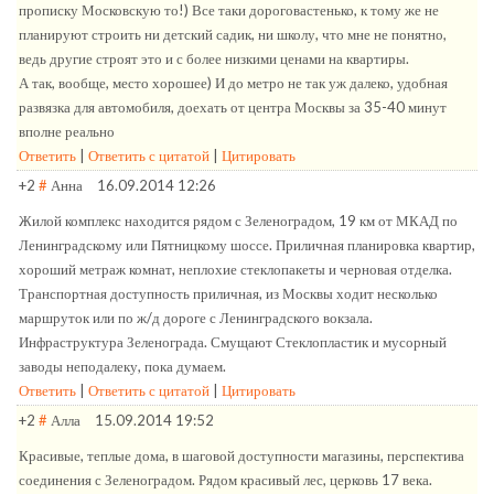
прописку Московскую то!) Все таки дороговастенько, к тому же не
планируют строить ни детский садик, ни школу, что мне не понятно,
ведь другие строят это и с более низкими ценами на квартиры.
А так, вообще, место хорошее) И до метро не так уж далеко, удобная
развязка для автомобиля, доехать от центра Москвы за 35-40 минут
вполне реально
Ответить
|
Ответить с цитатой
|
Цитировать
+2
#
Анна
16.09.2014 12:26
Жилой комплекс находится рядом с Зеленоградом, 19 км от МКАД по
Ленинградскому или Пятницкому шоссе. Приличная планировка квартир,
хороший метраж комнат, неплохие стеклопакеты и черновая отделка.
Транспортная доступность приличная, из Москвы ходит несколько
маршруток или по ж/д дороге с Ленинградского вокзала.
Инфраструктура Зеленограда. Смущают Стеклопластик и мусорный
заводы неподалеку, пока думаем.
Ответить
|
Ответить с цитатой
|
Цитировать
+2
#
Алла
15.09.2014 19:52
Красивые, теплые дома, в шаговой доступности магазины, перспектива
соединения с Зеленоградом. Рядом красивый лес, церковь 17 века.