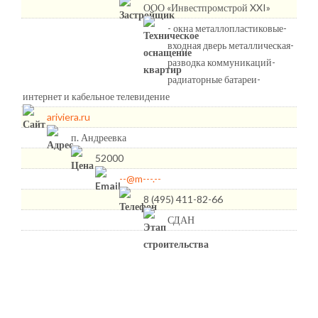
ООО «Инвестпромстрой XXI»
- окна металлопластиковые-
входная дверь металлическая-
разводка коммуникаций-
радиаторные батареи-
интернет и кабельное телевидение
ariviera.ru
п. Андреевка
52000
--@m---.--
8 (495) 411-82-66
СДАН