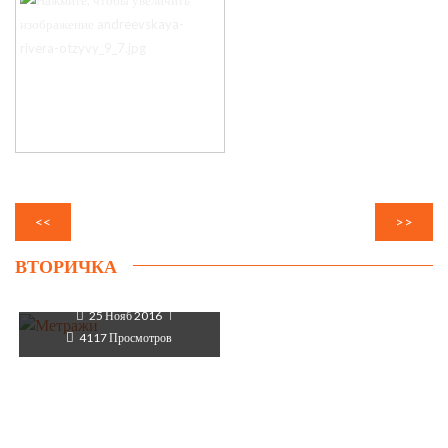
<<
>>
ВТОРИЧКА
Метражи
25 Нояб 2016
4117 Просмотров