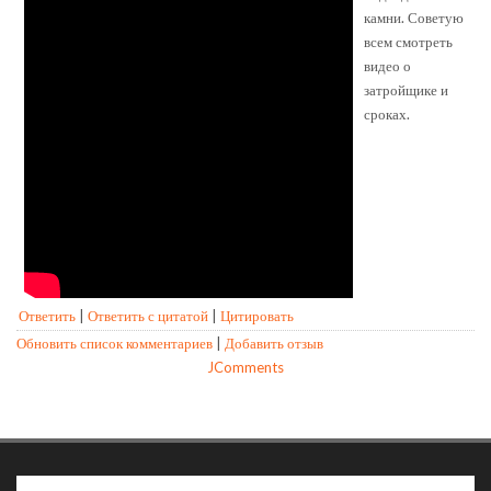
камни. Советую
всем смотреть
видео о
затройщике и
сроках.
Ответить
|
Ответить с цитатой
|
Цитировать
Обновить список комментариев
|
Добавить отзыв
JComments