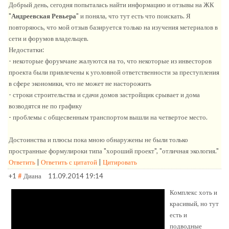
Добрый день, сегодня попыталась найти информацию и отзывы на ЖК
"
Андреевская Ревьера
" и поняла, что тут есть что поискать. Я
повторяюсь, что мой отзыв базируется только на изучения метериалов в
сети и форумов владельцев.
Недостатки:
- некоторые форумчане жалуются на то, что некоторые из инвесторов
проекта были привлечены к уголовной ответственности за преступления
в сфере экономики, что не может не насторожить
- строки строительства и сдачи домов застройщик срывает и дома
возводятся не по графику
- проблемы с общесвенным транспортом вышли на четвертое место.
Достоинства и плюсы пока мною обнаружены не были только
пространные формулироки типа "хороший проект", "отличная экология."
Ответить
|
Ответить с цитатой
|
Цитировать
+1
#
Диана
11.09.2014 19:14
Комплекс хоть и
красивый, но тут
есть и
подводные